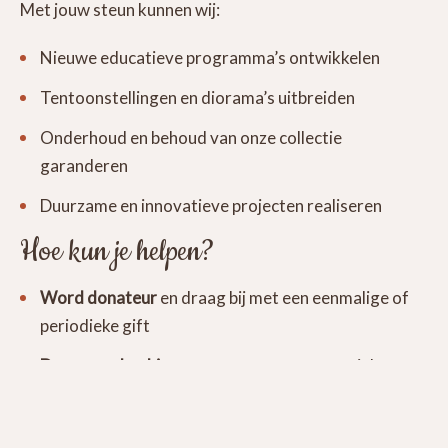
Met jouw steun kunnen wij:
Nieuwe educatieve programma’s ontwikkelen
Tentoonstellingen en diorama’s uitbreiden
Onderhoud en behoud van onze collectie
garanderen
Duurzame en innovatieve projecten realiseren
Hoe kun je helpen?
Word donateur
en draag bij met een eenmalige of
periodieke gift
Doe een schenking
en steun ons met materialen,
expertise of een financiële bijdrage
Jouw steun maakt een wereld van verschil! Samen