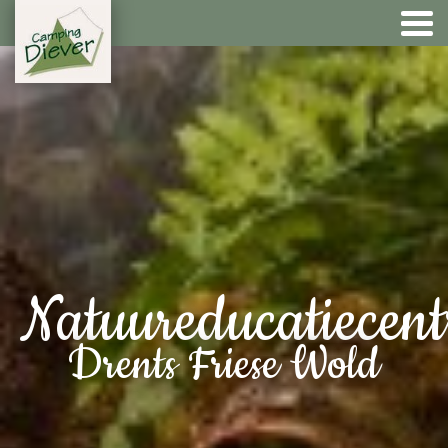
Natuureducatiecen
Drents Friese Wold