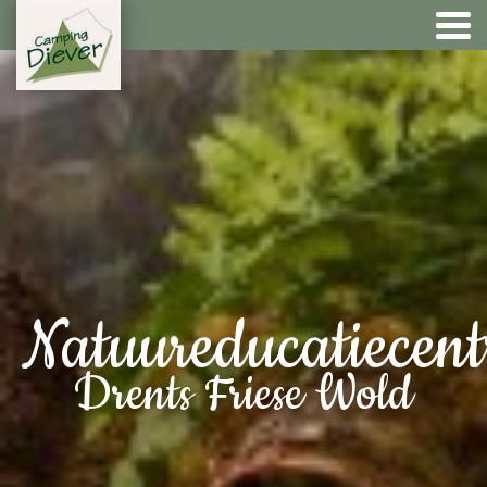
Natuureducatiecen
Drents Friese Wold