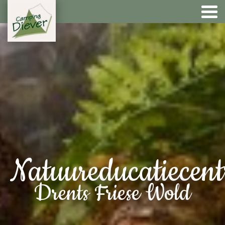
Natuureducatiecen
Drents Friese Wold