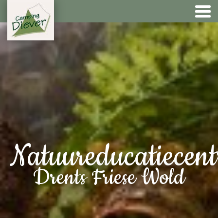
Natuureducatiecen
Drents Friese Wold