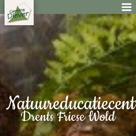
Natuureducatiecen
Drents Friese Wold