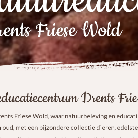
atuureduc
ents Friese Wold
ducatiecentrum Drents Fri
nts Friese Wold, waar natuurbeleving en educatie
n oud, met een bijzondere collectie dieren, edelst