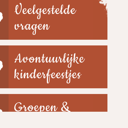
Veelgestelde
vragen
Avontuurlijke
kinderfeestjes
Groepen &
scholen