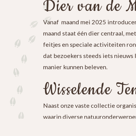
Dier van de 
Vanaf maand mei 2025 introducer
maand staat één dier centraal, me
feitjes en speciale activiteiten ro
dat bezoekers steeds iets nieuws 
manier kunnen beleven.
Wisselende Ten
Naast onze vaste collectie organi
waarin diverse natuuronderwerpen
iets nieuws te ontdekken en blijf