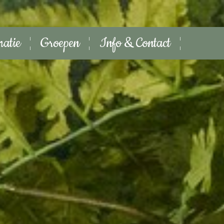
matie
Groepen
Info & Contact