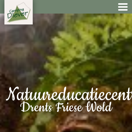
Natuureducatiecen
Drents Friese Wold