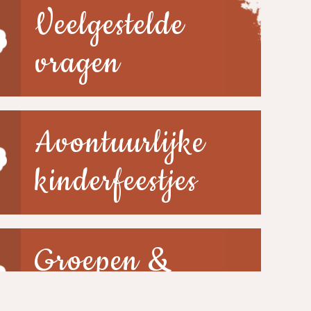
Veelgestelde
vragen
Avontuurlijke
kinderfeestjes
Groepen &
scholen