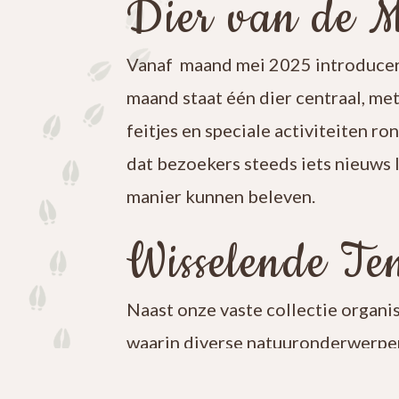
Dier van de 
Vanaf maand mei 2025 introducer
maand staat één dier centraal, me
feitjes en speciale activiteiten ro
dat bezoekers steeds iets nieuws 
manier kunnen beleven.
Wisselende Ten
Naast onze vaste collectie organi
waarin diverse natuuronderwerpen
iets nieuws te ontdekken en blijf