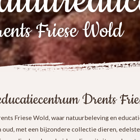
atuureduc
ents Friese Wold
ducatiecentrum Drents Fri
nts Friese Wold, waar natuurbeleving en educatie
n oud, met een bijzondere collectie dieren, edelst