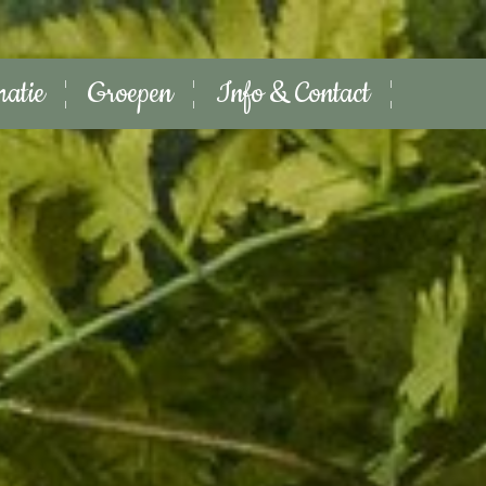
matie
Groepen
Info & Contact