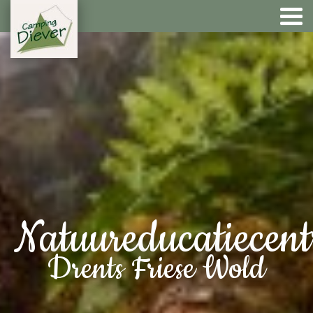
Natuureducatiecen
Drents Friese Wold