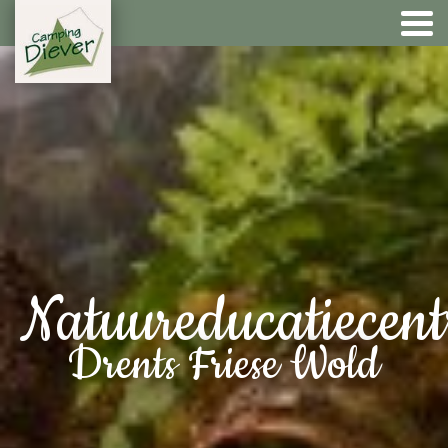
Natuureducatiecen
Drents Friese Wold