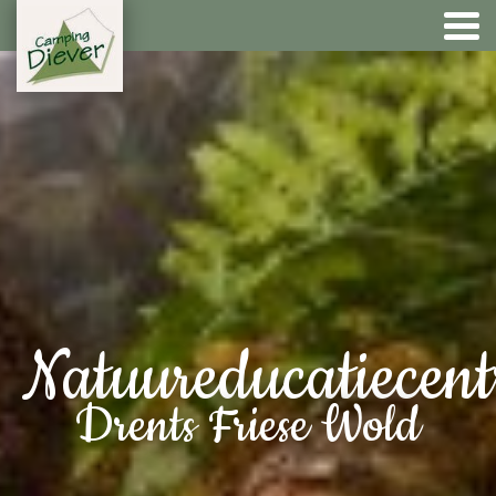
Natuureducatiecen
Drents Friese Wold