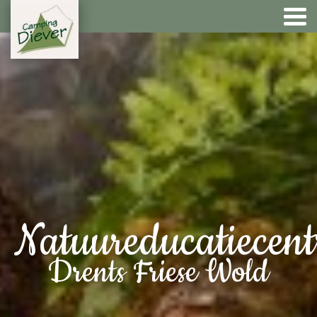
Natuureducatiecen
Drents Friese Wold