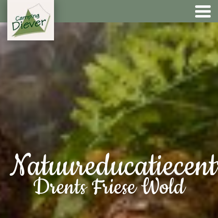
Natuureducatiecen
Drents Friese Wold