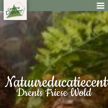
Natuureducatiecen
Drents Friese Wold