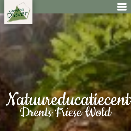
Natuureducatiecen
Drents Friese Wold