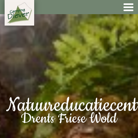
Natuureducatiecen
Drents Friese Wold