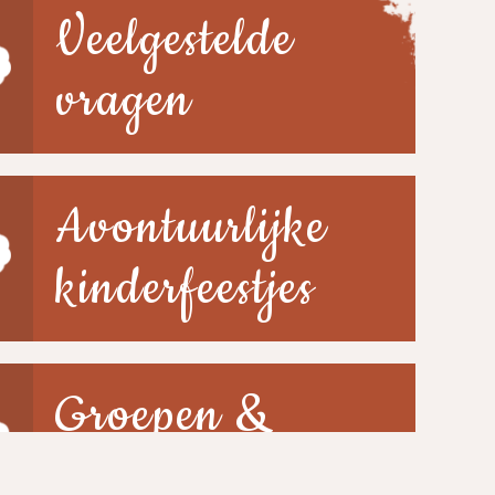
Veelgestelde
vragen
Avontuurlijke
kinderfeestjes
Groepen &
scholen