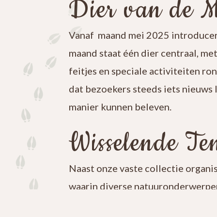
Dier van de 
Vanaf maand mei 2025 introducer
maand staat één dier centraal, me
feitjes en speciale activiteiten ro
dat bezoekers steeds iets nieuws 
manier kunnen beleven.
Wisselende Ten
Naast onze vaste collectie organi
waarin diverse natuuronderwerpen
iets nieuws te ontdekken en blijf