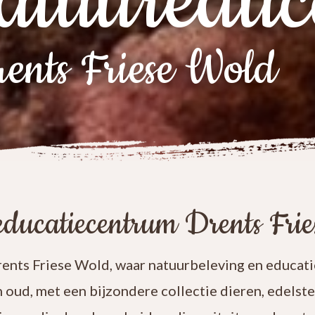
atuureduc
ents Friese Wold
ducatiecentrum Drents Fri
nts Friese Wold, waar natuurbeleving en educatie
n oud, met een bijzondere collectie dieren, edelst