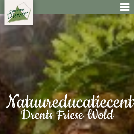
Natuureducatiecen
Drents Friese Wold