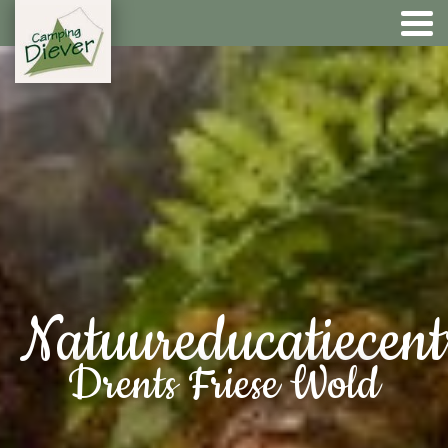
Natuureducatiecen
Drents Friese Wold