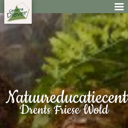
Natuureducatiecen
Drents Friese Wold