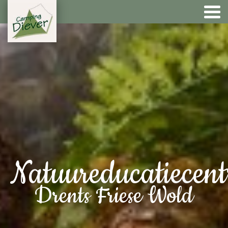
Natuureducatiecen
Drents Friese Wold