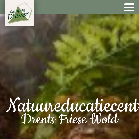
Natuureducatiecen
Drents Friese Wold