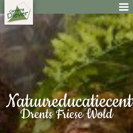
Natuureducatiecen
Drents Friese Wold