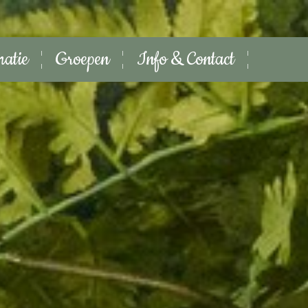
matie
Groepen
Info & Contact