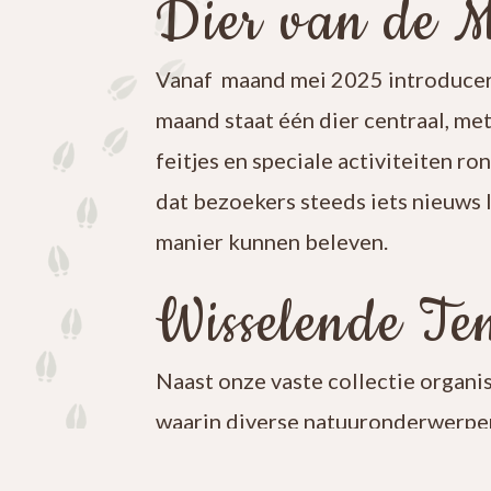
Dier van de 
Vanaf maand mei 2025 introducer
maand staat één dier centraal, me
feitjes en speciale activiteiten ro
dat bezoekers steeds iets nieuws 
manier kunnen beleven.
Wisselende Ten
Naast onze vaste collectie organi
waarin diverse natuuronderwerpen
iets nieuws te ontdekken en blijf