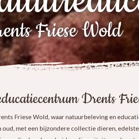
atuureduc
ents Friese Wold
ducatiecentrum Drents Fri
nts Friese Wold, waar natuurbeleving en educatie
n oud, met een bijzondere collectie dieren, edelst