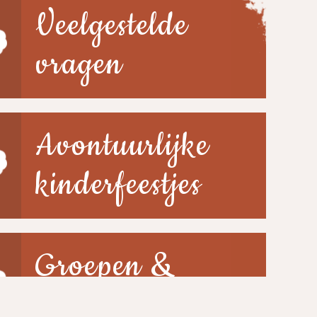
Veelgestelde
vragen
Avontuurlijke
kinderfeestjes
Groepen &
scholen