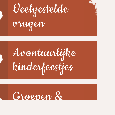
Veelgestelde
vragen
Avontuurlijke
kinderfeestjes
Groepen &
scholen