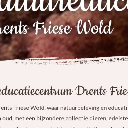
atuureduc
ents Friese Wold
ducatiecentrum Drents Fri
nts Friese Wold, waar natuurbeleving en educatie
n oud, met een bijzondere collectie dieren, edelst