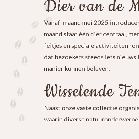
Dier van de 
Vanaf maand mei 2025 introducer
maand staat één dier centraal, me
feitjes en speciale activiteiten ro
dat bezoekers steeds iets nieuws 
manier kunnen beleven.
Wisselende Ten
Naast onze vaste collectie organi
waarin diverse natuuronderwerpen
iets nieuws te ontdekken en blijf