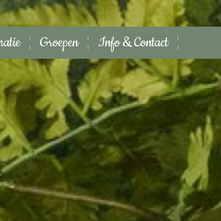
matie
Groepen
Info & Contact