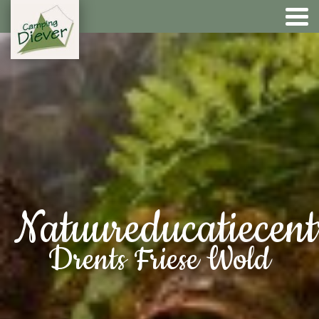
Natuureducatiecen
Drents Friese Wold