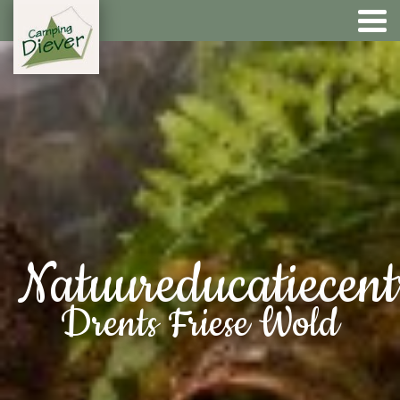
Natuureducatiecen
Drents Friese Wold