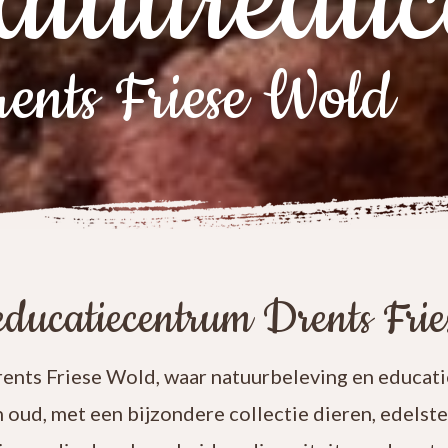
atuureduc
ents Friese Wold
ducatiecentrum Drents Fri
nts Friese Wold, waar natuurbeleving en educatie
n oud, met een bijzondere collectie dieren, edelst