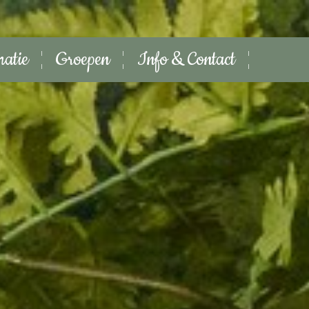
matie
Groepen
Info & Contact