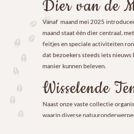
Dier van de 
Vanaf maand mei 2025 introducer
maand staat één dier centraal, me
feitjes en speciale activiteiten ro
dat bezoekers steeds iets nieuws 
manier kunnen beleven.
Wisselende Ten
Naast onze vaste collectie organi
waarin diverse natuuronderwerpen
iets nieuws te ontdekken en blijf