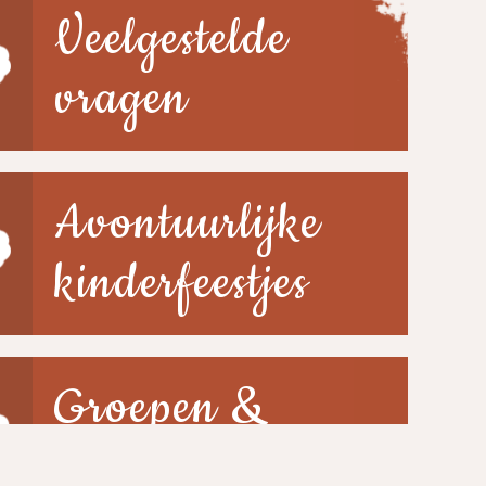
Veelgestelde
vragen
Avontuurlijke
kinderfeestjes
Groepen &
scholen