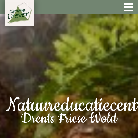
Natuureducatiecen
Drents Friese Wold