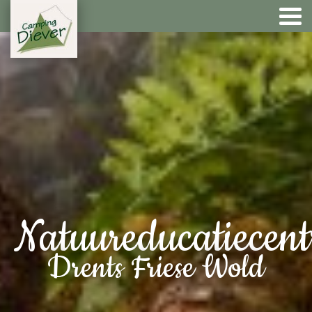
Natuureducatiecen
Drents Friese Wold