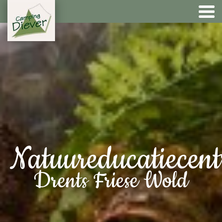
Natuureducatiecen
Drents Friese Wold