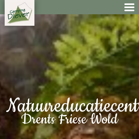
Natuureducatiecen
Drents Friese Wold