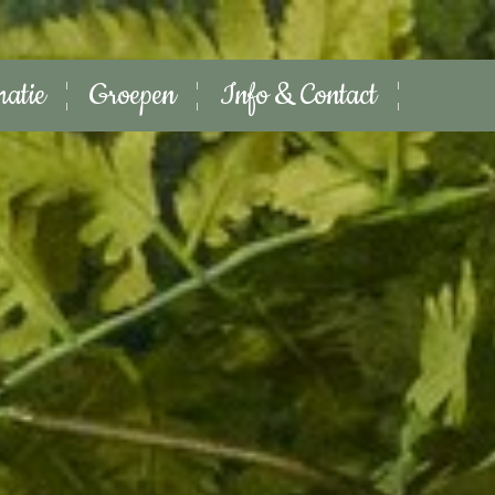
matie
Groepen
Info & Contact