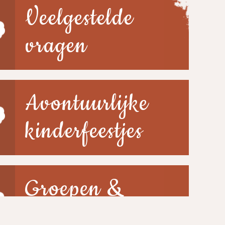
Veelgestelde
vragen
Avontuurlijke
kinderfeestjes
Groepen &
scholen