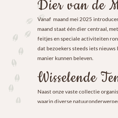
Dier van de 
Vanaf maand mei 2025 introducer
maand staat één dier centraal, me
feitjes en speciale activiteiten ro
dat bezoekers steeds iets nieuws 
manier kunnen beleven.
Wisselende Ten
Naast onze vaste collectie organi
waarin diverse natuuronderwerpen
iets nieuws te ontdekken en blijf