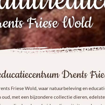
atuureduc
ents Friese Wold
ducatiecentrum Drents Fri
nts Friese Wold, waar natuurbeleving en educatie
n oud, met een bijzondere collectie dieren, edelst