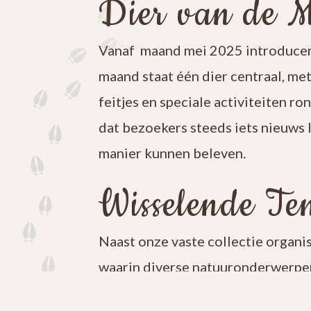
Dier van de 
Vanaf maand mei 2025 introducer
maand staat één dier centraal, me
feitjes en speciale activiteiten ro
dat bezoekers steeds iets nieuws 
manier kunnen beleven.
Wisselende Ten
Naast onze vaste collectie organi
waarin diverse natuuronderwerpen
iets nieuws te ontdekken en blijf