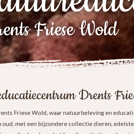
atuureduc
ents Friese Wold
ducatiecentrum Drents Fri
nts Friese Wold, waar natuurbeleving en educatie
n oud, met een bijzondere collectie dieren, edelst