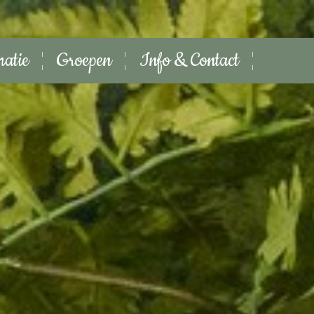
matie
Groepen
Info & Contact