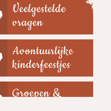
Veelgestelde
vragen
Avontuurlijke
kinderfeestjes
Groepen &
scholen