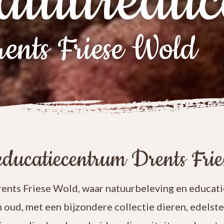
atuureduc
ents Friese Wold
ducatiecentrum Drents Fri
nts Friese Wold, waar natuurbeleving en educatie
n oud, met een bijzondere collectie dieren, edelst