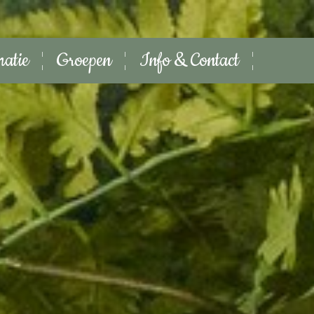
matie
Groepen
Info & Contact