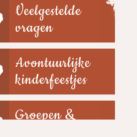
Veelgestelde
vragen
Avontuurlijke
kinderfeestjes
Groepen &
scholen