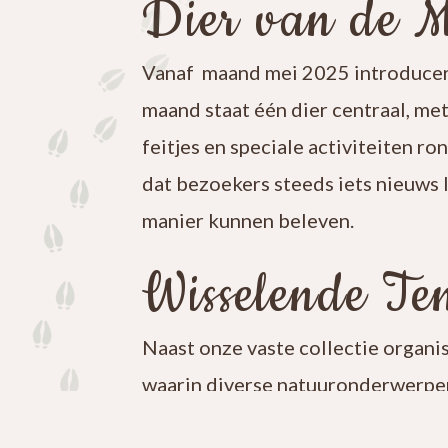
Dier van de 
Vanaf maand mei 2025 introducer
maand staat één dier centraal, me
feitjes en speciale activiteiten ro
dat bezoekers steeds iets nieuws 
manier kunnen beleven.
Wisselende Ten
Naast onze vaste collectie organi
waarin diverse natuuronderwerpen
iets nieuws te ontdekken en blijf