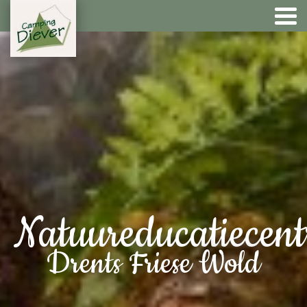
Natuureducatiecen
Drents Friese Wold