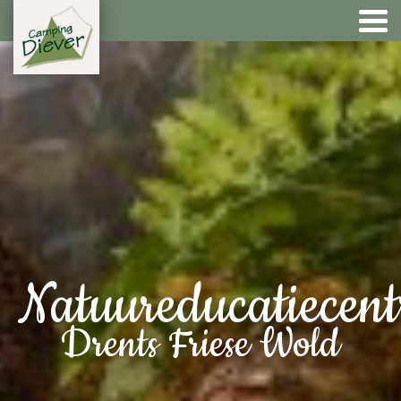
Natuureducatiecen
Drents Friese Wold