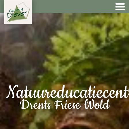
Natuureducatiecen
Drents Friese Wold