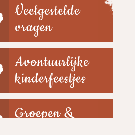
Veelgestelde
vragen
Avontuurlijke
kinderfeestjes
Groepen &
scholen