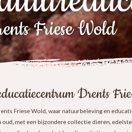
atuureduc
ents Friese Wold
ducatiecentrum Drents Fri
nts Friese Wold, waar natuurbeleving en educatie
n oud, met een bijzondere collectie dieren, edelst