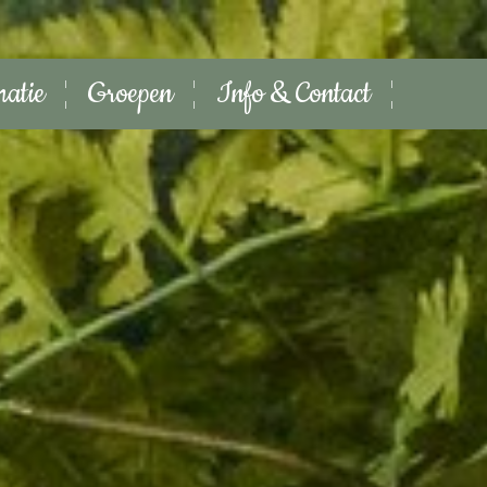
matie
Groepen
Info & Contact