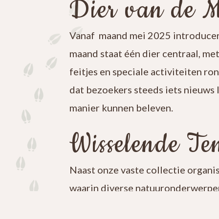
Dier van de 
Vanaf maand mei 2025 introducer
maand staat één dier centraal, me
feitjes en speciale activiteiten ro
dat bezoekers steeds iets nieuws 
manier kunnen beleven.
Wisselende Ten
Naast onze vaste collectie organi
waarin diverse natuuronderwerpen
iets nieuws te ontdekken en blijf