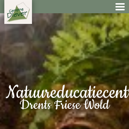
Natuureducatiecen
Drents Friese Wold