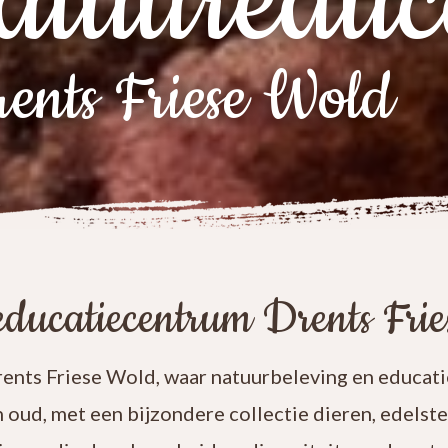
atuureduc
ents Friese Wold
ducatiecentrum Drents Fri
nts Friese Wold, waar natuurbeleving en educatie
n oud, met een bijzondere collectie dieren, edelst