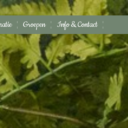
matie
Groepen
Info & Contact