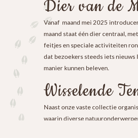
Dier van de 
Vanaf maand mei 2025 introducer
maand staat één dier centraal, me
feitjes en speciale activiteiten ro
dat bezoekers steeds iets nieuws 
manier kunnen beleven.
Wisselende Ten
Naast onze vaste collectie organi
waarin diverse natuuronderwerpen
iets nieuws te ontdekken en blijf