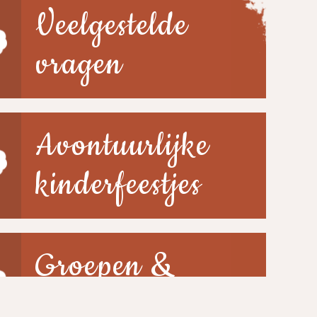
Veelgestelde
vragen
Avontuurlijke
kinderfeestjes
Groepen &
scholen