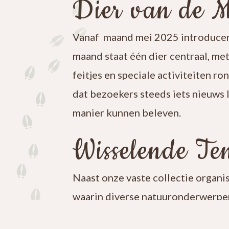
Dier van de 
Vanaf maand mei 2025 introducer
maand staat één dier centraal, me
feitjes en speciale activiteiten ro
dat bezoekers steeds iets nieuws 
manier kunnen beleven.
Wisselende Ten
Naast onze vaste collectie organi
waarin diverse natuuronderwerpen
iets nieuws te ontdekken en blijf