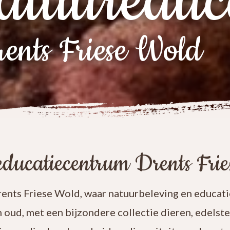
atuureduc
ents Friese Wold
ducatiecentrum Drents Fri
nts Friese Wold, waar natuurbeleving en educatie
n oud, met een bijzondere collectie dieren, edelst