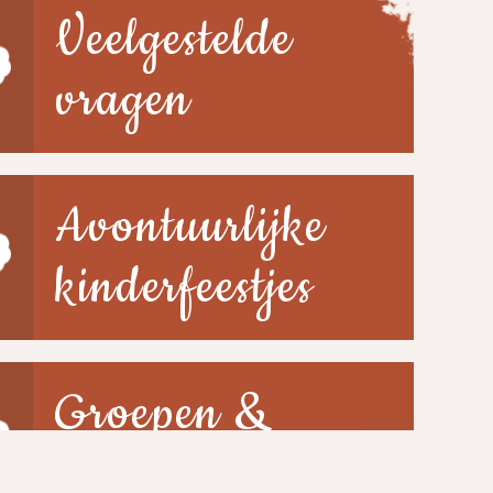
Veelgestelde
vragen
Avontuurlijke
kinderfeestjes
Groepen &
scholen