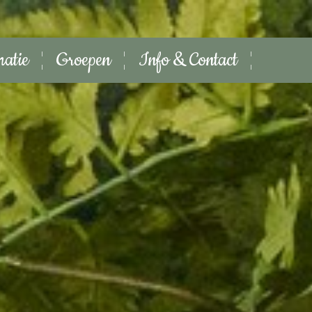
matie
Groepen
Info & Contact