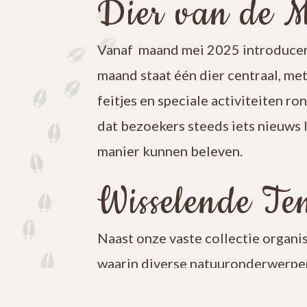
Dier van de 
Vanaf maand mei 2025 introducer
maand staat één dier centraal, me
feitjes en speciale activiteiten ro
dat bezoekers steeds iets nieuws 
manier kunnen beleven.
Wisselende Ten
Naast onze vaste collectie organi
waarin diverse natuuronderwerpen
iets nieuws te ontdekken en blijf