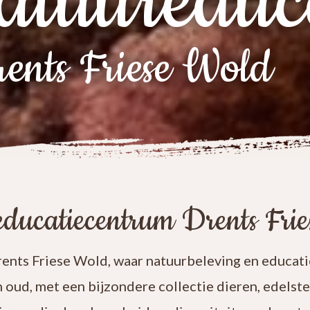
atuureduc
ents Friese Wold
ducatiecentrum Drents Fri
nts Friese Wold, waar natuurbeleving en educatie
n oud, met een bijzondere collectie dieren, edelst