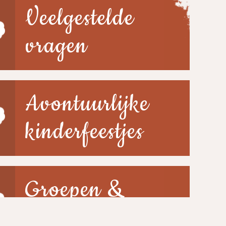
Veelgestelde
vragen
Avontuurlijke
kinderfeestjes
Groepen &
scholen