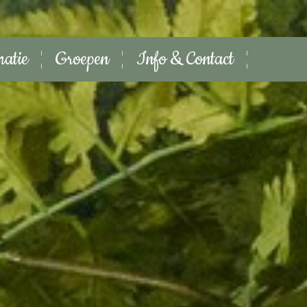
matie
Groepen
Info & Contact