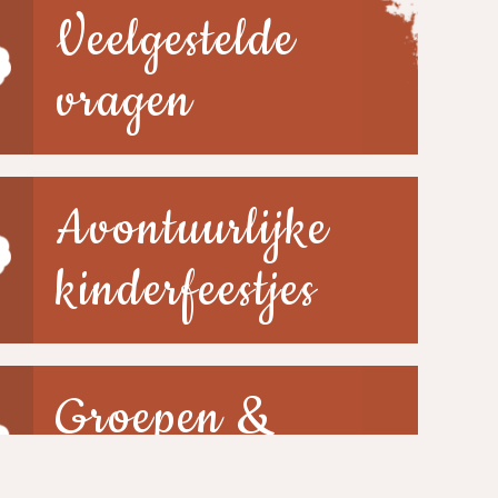
Veelgestelde
vragen
Avontuurlijke
kinderfeestjes
Groepen &
scholen