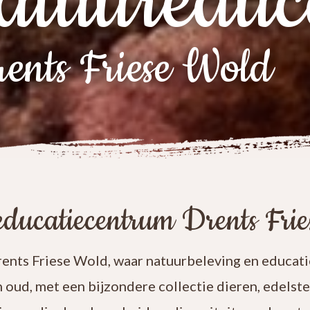
atuureduc
ents Friese Wold
ducatiecentrum Drents Fri
nts Friese Wold, waar natuurbeleving en educatie
n oud, met een bijzondere collectie dieren, edelst