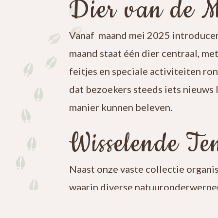
Dier van de 
Vanaf maand mei 2025 introducer
maand staat één dier centraal, me
feitjes en speciale activiteiten ro
dat bezoekers steeds iets nieuws 
manier kunnen beleven.
Wisselende Ten
Naast onze vaste collectie organi
waarin diverse natuuronderwerpen
iets nieuws te ontdekken en blijf