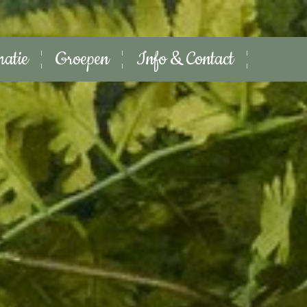
matie
Groepen
Info & Contact