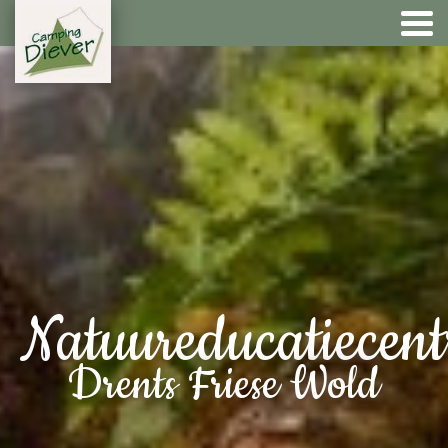
Natuureducatiecen
Drents Friese Wold