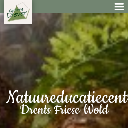
Natuureducatiecen
Drents Friese Wold