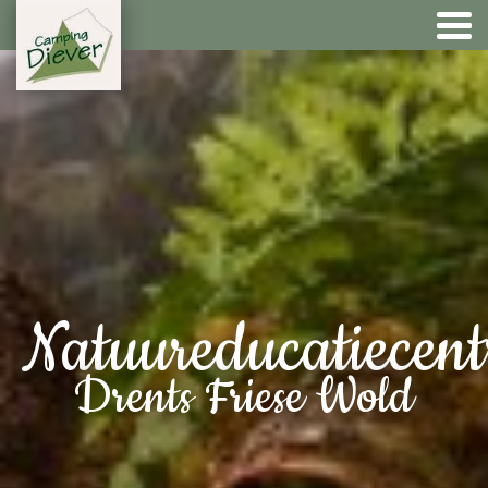
Natuureducatiecen
Drents Friese Wold