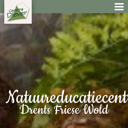
Natuureducatiecen
Drents Friese Wold