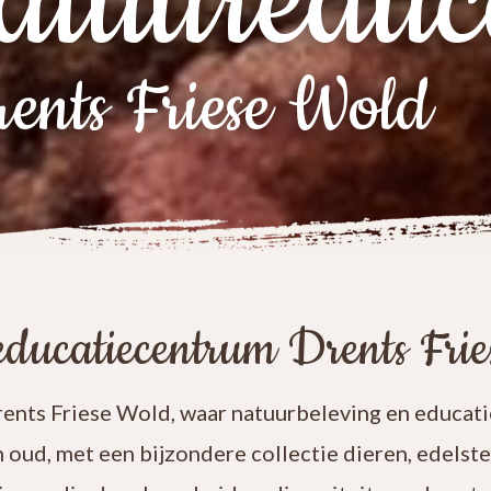
atuureduc
ents Friese Wold
ducatiecentrum Drents Fri
nts Friese Wold, waar natuurbeleving en educatie
n oud, met een bijzondere collectie dieren, edelst