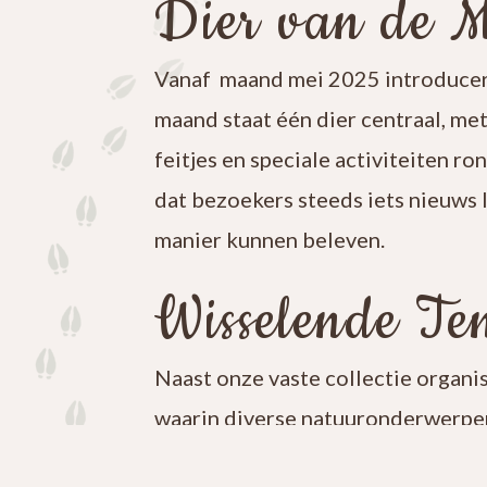
Dier van de 
Vanaf maand mei 2025 introducer
maand staat één dier centraal, me
feitjes en speciale activiteiten ro
dat bezoekers steeds iets nieuws 
manier kunnen beleven.
Wisselende Ten
Naast onze vaste collectie organi
waarin diverse natuuronderwerpen
iets nieuws te ontdekken en blijf