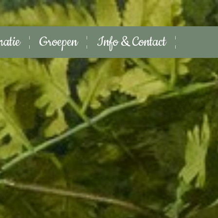
matie
Groepen
Info & Contact