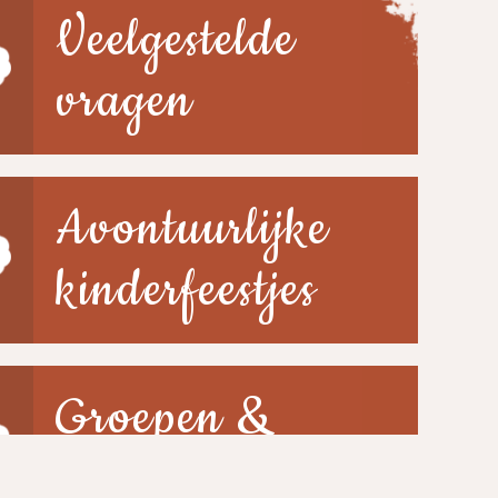
Veelgestelde
vragen
Avontuurlijke
kinderfeestjes
Groepen &
scholen